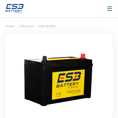
หน้าแรก
>
สินค้าของเรา
>
ESB-MFZ135L