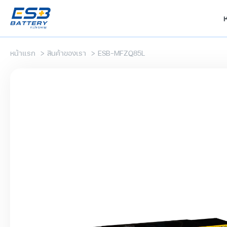
หน้าแรก
>
สินค้าของเรา
>
ESB-MFZQ85L