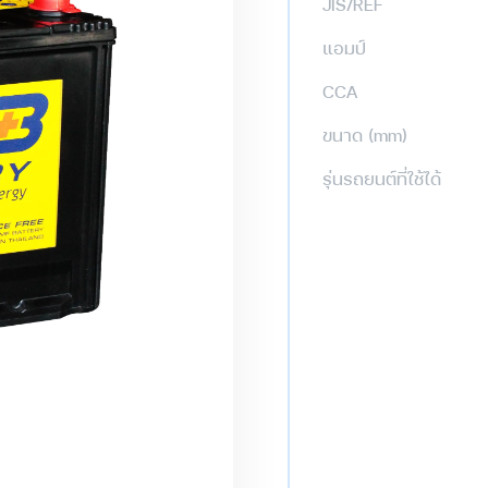
JIS/REF
แอมป์
CCA
ขนาด (mm)
รุ่นรถยนต์ที่ใช้ได้