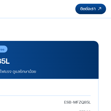
ติดต่อเรา
ree
85L
 ไฟแรง ดูแลรักษาน้อย
ESB-MFZQ85L