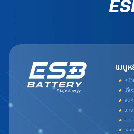
ES
เมนูห
หน้
เกี่ย
สินค้
แหล่
ติดต
เงื่