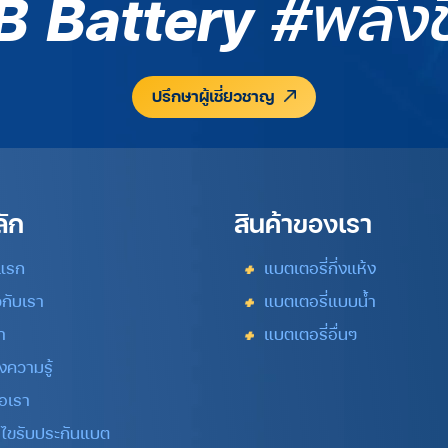
B Battery
#พลังช
ปรึกษาผู้เชี่ยวชาญ
ลัก
สินค้าของเรา
าแรก
แบตเตอรี่กึ่งแห้ง
วกับเรา
แบตเตอรี่แบบน้ำ
า
แบตเตอรี่อื่นๆ
งความรู้
่อเรา
อนไขรับประกันแบต