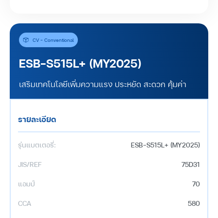
CV - Conventional
ESB-S515L+ (MY2025)
เสริมเทคโนโลยีเพิ่มความแรง ประหยัด สะดวก คุ้มค่า
รายละเอียด
รุ่นแบตเตอรี่:
ESB-S515L+ (MY2025)
JIS/REF
75D31
แอมป์
70
CCA
580