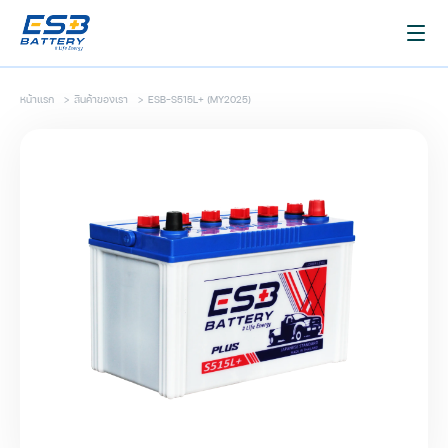
หน้าแรก
>
สินค้าของเรา
>
ESB-S515L+ (MY2025)