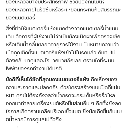
ของเหลวอย่างมีประสิทธิภาพ ช่วยป้องกันไม่ให้
ของเหลวภายในรั่วซึมหรือระเหยจนกระทบกับสมรรถนะ
ของแบตเตอรี่
สิ่งที่ทำให้แบตเตอรี่แห้งแตกต่างจากแบตเตอรี่น้ำแบบ
เดิม คือการที่ผู้ใช้งานไม่จำเป็นต้องเปิดฝาเพื่อตรวจเช็ก
หรือเติมน้ำกลั่นตลอดอายุการใช้งาน นั่นหมายความว่า
เมื่อคุณติดตั้งแบตเตอรี่แห้งเข้าไปในรถแล้ว ก็แทบไม่
ต้องกลับมาดูแลอะไรมากมายอีกเลย ตราบใดที่ระบบ
ไฟฟ้าของรถทำงานได้ปกติ
ข้อดีที่เห็นได้ชัดที่สุดของแบตเตอรี่แห้ง
คือเรื่องของ
ความสะอาดและปลอดภัย ด้วยโครงสร้างแบบปิดที่แน่น
หนา คุณไม่ต้องกังวลว่าน้ำกรดจะกระเด็นหรือรั่วไหล
ออกมาทำลายเครื่องยนต์หรือชิ้นส่วนอื่น ๆ อีกทั้งยังลด
โอกาสเกิดคราบเกลือบริเวณขั้วแบต ซึ่งมักเกิดขึ้นกับแบ
ตน้ำหากมีการดูแลไม่ทั่วถึง