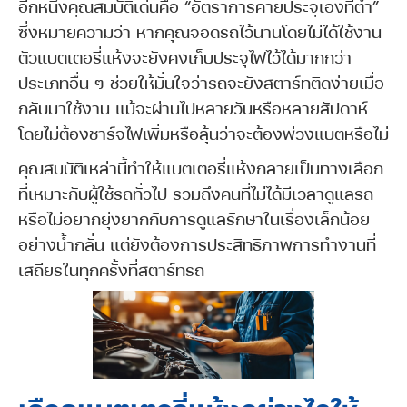
อีกหนึ่งคุณสมบัติเด่นคือ “อัตราการคายประจุเองที่ต่ำ”
ซึ่งหมายความว่า หากคุณจอดรถไว้นานโดยไม่ได้ใช้งาน
ตัวแบตเตอรี่แห้งจะยังคงเก็บประจุไฟไว้ได้มากกว่า
ประเภทอื่น ๆ ช่วยให้มั่นใจว่ารถจะยังสตาร์ทติดง่ายเมื่อ
กลับมาใช้งาน แม้จะผ่านไปหลายวันหรือหลายสัปดาห์
โดยไม่ต้องชาร์จไฟเพิ่มหรือลุ้นว่าจะต้องพ่วงแบตหรือไม่
คุณสมบัติเหล่านี้ทำให้แบตเตอรี่แห้งกลายเป็นทางเลือก
ที่เหมาะกับผู้ใช้รถทั่วไป รวมถึงคนที่ไม่ได้มีเวลาดูแลรถ
หรือไม่อยากยุ่งยากกับการดูแลรักษาในเรื่องเล็กน้อย
อย่างน้ำกลั่น แต่ยังต้องการประสิทธิภาพการทำงานที่
เสถียรในทุกครั้งที่สตาร์ทรถ