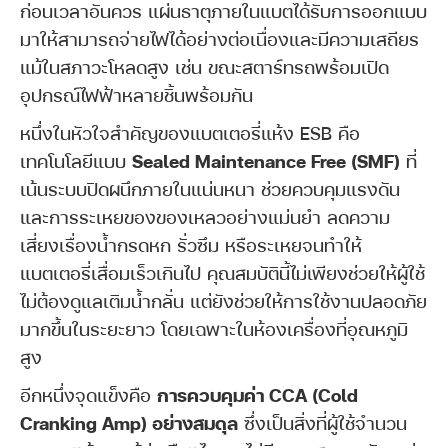
ก่อนเวลาอันควร แผ่นธาตุภายในแบตได้รับการออกแบบ
มาให้สามารถจ่ายไฟได้อย่างต่อเนื่องและมีความเสถียร
แม้ในสภาวะโหลดสูง เช่น ขณะสตาร์ทรถพร้อมเปิด
อุปกรณ์ไฟฟ้าหลายชิ้นพร้อมกัน
หนึ่งในหัวใจสำคัญของแบตเตอรี่แห้ง ESB คือ
เทคโนโลยีแบบ
Sealed Maintenance Free (SMF)
ที่
เน้นระบบปิดผนึกภายในแน่นหนา ช่วยควบคุมแรงดัน
และการระเหยของของเหลวอย่างแม่นยำ ลดความ
เสี่ยงเรื่องน้ำกรดหก รั่วซึม หรือระเหยจนทำให้
แบตเตอรี่เสื่อมเร็วเกินไป คุณสมบัตินี้ไม่เพียงช่วยให้ผู้ใช้
ไม่ต้องดูแลเติมน้ำกลั่น แต่ยังช่วยให้การใช้งานปลอดภัย
มากขึ้นในระยะยาว โดยเฉพาะในห้องเครื่องที่อุณหภูมิ
สูง
อีกหนึ่งจุดแข็งคือ
การควบคุมค่า CCA (Cold
Cranking Amp) อย่างสมดุล
ซึ่งเป็นสิ่งที่ผู้ใช้จำนวน