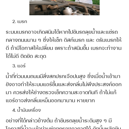
เบรก
ระบบเบรกอาจเกิดสนิมได้หากไปขับรถลุยน้ำและแช่รถ
กลางถนนนาน ๆ ซึ่งให้เช็ก ดิสก์เบรก และ ดรัมเบรกให้
ดี ถ้ามีโอกาสให้เปลี่ยน เพราะถ้าสนิมขึ้น เบรกจะทำงาน
ได้ไม่ดี ติดขัด สะดุด
แอร์
น้ำที่ท่วมบนถนนมีสิ่งสกปรกเจือปนสูง ซึ่งเมื่อน้ำเข้ามา
ขังอาจทำให้ระบบแอร์ชื้นและส่งกลิ่นไม่พึงประสงค์ออก
มา ควรส่งให้ช่างตรวจเช็กความสะอาดทันที ถ้าไม่แก้
แอร์อาจส่งกลิ่นเหม็นออกมานาน หายยาก
น้ำมันเครื่อง
อย่างที่ได้กล่าวข้างต้น ถ้าขับรถลุยน้ำระดับสูง ๆ มี
โอกาสที่น้ำจะเข้าผ่านช่องกรองอากาศได้ ดังนั้นหลังขับ