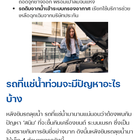
ถอดจุกยางออก พร้อมเป่าลมจนแห้ง
รถดับจากน้ำเข้าระบบกรองอากาศ
เรียกใช้บริการช่วย
เหลือฉุกเฉินจากบริษัทประกัน
รถที่แช่น้ำท่วมจะมีปัญหาอะไร
บ้าง
หลังขับรถลุยน้ำ รถที่แช่น้ำมานานแน่นอนว่าต้องพบกับ
ปัญหา ‘สนิม’ ที่จะขึ้นกับเครื่องยนต์ ระบบเบรก ซึ่งเป็น
อันตรายกับการขับขี่อย่างมาก ดังนั้นหลังขับรถลุยน้ำมา
ให้เช็ก 4 ส่วนของรถดังนี้