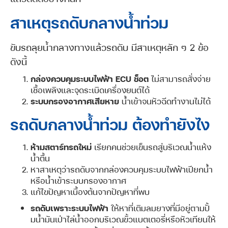
สาเหตุรถดับกลางน้ำท่วม
ขับรถลุยน้ำกลางทางแล้วรถดับ มีสาเหตุหลัก ๆ 2 ข้อ
ดังนี้
กล่องควบคุมระบบไฟฟ้า ECU ช็อต
ไม่สามารถสั่งจ่าย
เชื้อเพลิงและจุดระเบิดเครื่องยนต์ได้
ระบบกรองอากาศเสียหาย
น้ำเข้าจนหัวฉีดทำงานไม่ได้
รถดับกลางน้ำท่วม ต้องทำยังไง
ห้ามสตาร์ทรถใหม่
เรียกคนช่วยเข็นรถสู่บริเวณน้ำแห้ง
น้ำตื้น
หาสาเหตุว่ารถดับจากกล่องควบคุมระบบไฟฟ้าเปียกน้ำ
หรือน้ำเข้าระบบกรองอากาศ
แก้ไขปัญหาเบื้องต้นจากปัญหาที่พบ
รถดับเพราะระบบไฟฟ้า
ให้หาที่เติมลมยางที่มีอยู่ตามปั้
มน้ำมันเป่าไล่น้ำออกบริเวณขั้วแบตเตอรี่หรือหัวเทียนให้