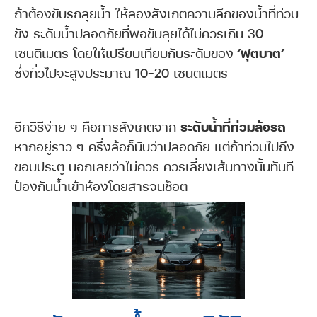
ถ้าต้องขับรถลุยน้ำ ให้ลองสังเกตความลึกของน้ำที่ท่วม
ขัง ระดับน้ำปลอดภัยที่พอขับลุยได้ไม่ควรเกิน 30
เซนติเมตร โดยให้เปรียบเทียบกับระดับของ
‘ฟุตบาต’
ซึ่งทั่วไปจะสูงประมาณ 10-20 เซนติเมตร
อีกวิธีง่าย ๆ คือการสังเกตจาก
ระดับน้ำที่ท่วมล้อรถ
หากอยู่ราว ๆ ครึ่งล้อก็นับว่าปลอดภัย แต่ถ้าท่วมไปถึง
ขอบประตู บอกเลยว่าไม่ควร ควรเลี่ยงเส้นทางนั้นทันที
ป้องกันน้ำเข้าห้องโดยสารจนช็อต