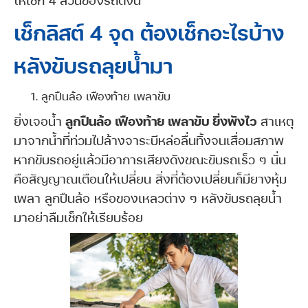
เช็กลิสต์ 4 จุด ต้องเช็กอะไรบ้าง
หลังขับรถลุยน้ำมา
ลูกปืนล้อ เฟืองท้าย เพลาขับ
ยิ่งเจอน้ำ
ลูกปืนล้อ เฟืองท้าย เพลาขับ ยิ่งพังไว
สาเหตุ
มาจากน้ำที่ท่วมไปล้างจาระบีหล่อลื่นทิ้งจนเสื่อมสภาพ
หากขับรถอยู่แล้วมีอาการเสียงดังขณะขับรถเร็ว ๆ นั่น
คือสัญญาณเตือนให้เปลี่ยน สิ่งที่ต้องเปลี่ยนก็มียางหุ้ม
เพลา ลูกปืนล้อ หรือของเหลวต่าง ๆ หลังขับรถลุยน้ำ
มาอย่าลืมเช็กให้เรียบร้อย